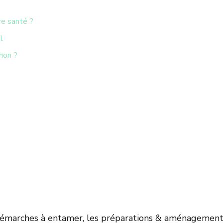
re santé ?
l
non ?
démarches à entamer, les préparations & aménagements 