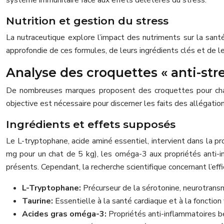
système immunitaire face aux effets délétères du stress.
Nutrition et gestion du stress
La nutraceutique explore l’impact des nutriments sur la santé 
approfondie de ces formules, de leurs ingrédients clés et de le
Analyse des croquettes « anti-str
De nombreuses marques proposent des croquettes pour chats 
objective est nécessaire pour discerner les faits des allégatio
Ingrédients et effets supposés
Le L-tryptophane, acide aminé essentiel, intervient dans la pro
mg pour un chat de 5 kg), les oméga-3 aux propriétés anti-in
présents. Cependant, la recherche scientifique concernant l’effic
L-Tryptophane:
Précurseur de la sérotonine, neurotransm
Taurine:
Essentielle à la santé cardiaque et à la fonction 
Acides gras oméga-3:
Propriétés anti-inflammatoires b